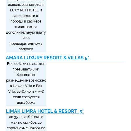
использования отеля
LUXY PET HOTEL, в
зависимости от
породы и размера
животных, за
дополнительную плату
и по
предварительному
запросу
AMARA LUXURY RESORT & VILLAS 5*
Вес собаки не должен
превышать 8 кг,
бесплатно,
размещение возможно
в Hawaii Villa и Bali
Villa. 2
0 €/ночь + 75
€
если требуется
доп.уборка
LIMAK LIMRA HOTEL & RESORT 5*
до 35 кг, 20
€
/ночь с
мая по октябрь, 10
евро/ночь с ноября по