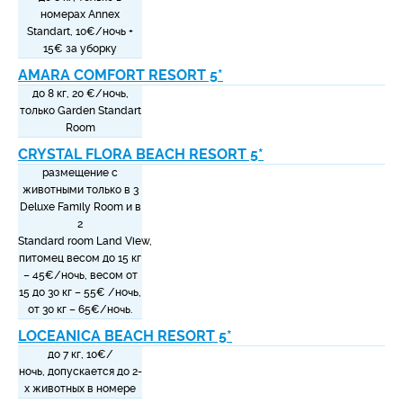
номерах Annex
Standart, 1
0€/ночь
+
15
€ за уборку
AMARA COMFORT RESORT 5*
до 8 кг, 20 €/ночь,
только Garden Standart
Room
CRYSTAL FLORA BEACH RESORT 5*
размещение с
животными только в 3
Deluxe Family Room и в
2
Standard room Land View,
питомец весом до 15 кг
– 45€/ночь, весом от
15 до 30 кг – 55€ /ночь,
от 30 кг – 65€/ночь.
LOCEANICA BEACH RESORT 5*
до 7 кг, 10
€/
ночь,
допускается до 2-
х животных в номере