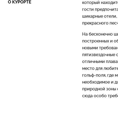
О КУРОРТЕ
который находитс
гости предпочита
шикарные отели,
прекрасного пес
На бесконечно ш
построенных и о
новыми требован
пятизвездочные 
отличными плава
место для любите
гольф-поля, где 
необходимое и д
природной зоны 
сюда особо треб