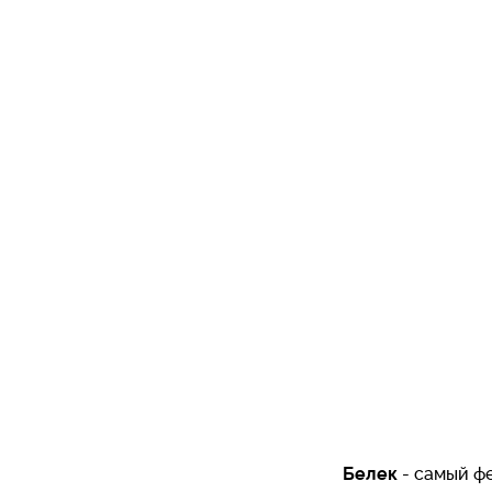
Белек
- самый ф