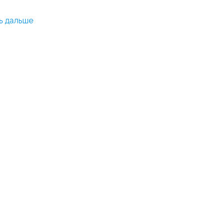
ь дальше
ностей.
 отели с
отели 5*
ье. Вся