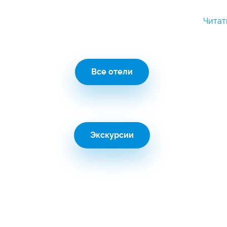
сти курорта:
Читат
лек
- отсутствие исторических достопримечатель
еспектабельного и престижного места отдыха. Только 5*
Все отели
м досугом – гольф, верховая езда, фитнес.
асположен в стороне от центра Белека. Демократичные 
ми пляжами, практически отсутствует мелковод
ура сосредоточена на территории отелей.
Экскурсии
остопримечательности:
античный театр в
античный город Перге, цирк Шапито,
ьный тематический парк «Land of the Legends».