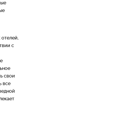
рые
ые
 отелей,
твии с
ие
льное
ть свои
ь все
ведной
лекает