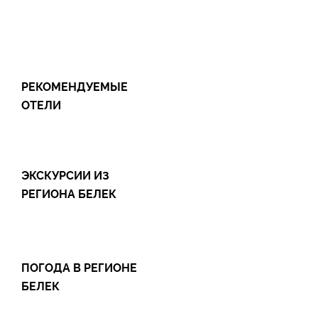
Особенно
Кадрие, Бе
РЕКОМЕНДУЕМЫЕ
Репутация р
ОТЕЛИ
разнообразны
Боазкент
– р
с песчаны
ЭКСКУРСИИ ИЗ
инфраструкт
РЕГИОНА БЕЛЕК
Основные д
ПОГОДА В РЕГИОНЕ
Аспендосе, 
БЕЛЕК
развлекател