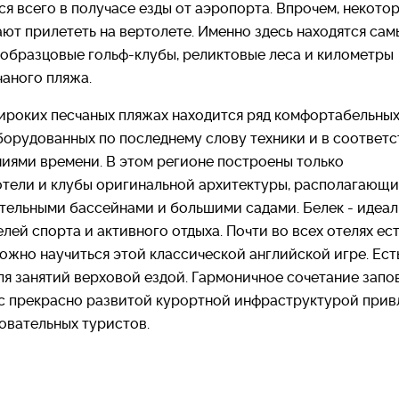
я всего в получасе езды от аэропорта. Впрочем, некото
ют прилететь на вертолете. Именно здесь находятся сам
 образцовые гольф-клубы, реликтовые леса и километры
чаного пляжа.
ироких песчаных пляжах находится ряд комфортабельных
борудованных по последнему слову техники и в соответс
иями времени. В этом регионе построены только
отели и клубы оригинальной архитектуры, располагающ
тельными бассейнами и большими садами. Белек - идеа
лей спорта и активного отдыха. Почти во всех отелях ес
можно научиться этой классической английской игре. Ест
ля занятий верховой ездой. Гармоничное сочетание запо
с прекрасно развитой курортной инфраструктурой прив
овательных туристов.