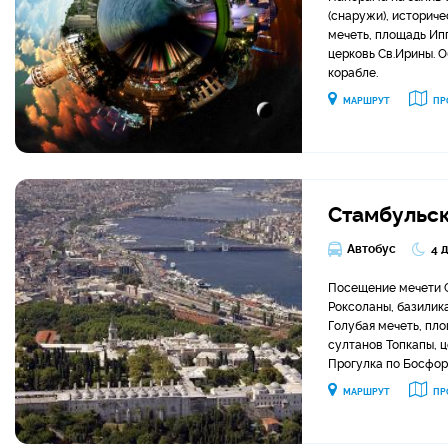
(снаружи), историче
мечеть, площадь Ипп
церковь Св.Ирины. О
корабле.
МАРШРУТ
ПР
Стамбульск
Автобус
4 
Посещение мечети 
Роксоланы, базилик
Голубая мечеть, пло
султанов Топкапы, ц
Прогулка по Босфор
МАРШРУТ
ПР