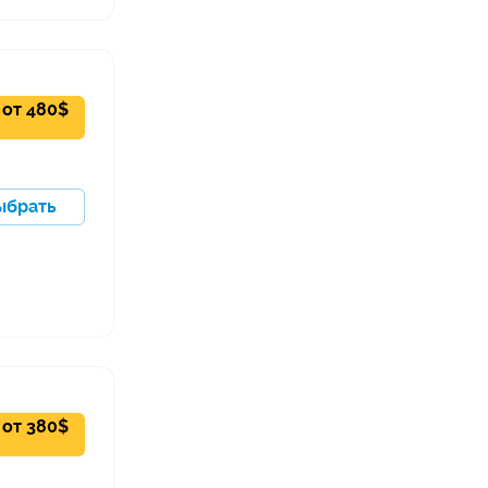
от
480
$
ыбрать
от
380
$