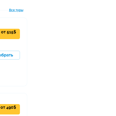
Все туры
от
515
$
ыбрать
от
490
$