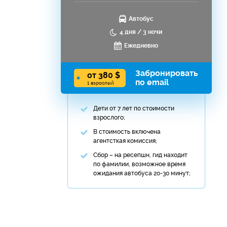
Автобус
4 дня / 3 ночи
Ежедневно
Забронировать
от 380 $
по email
1 взрослый
Дети от 7 лет по стоимости
взрослого;
В стоимость включена
агентсткая комиссия;
Сбор – на ресепшн, гид находит
по фамилии, возможное время
ожидания автобуса 20-30 минут;