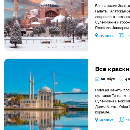
Вид на залив Золото
Галата, Галатская 
дворцового комплек
Сулеймание и гробн
Площадь Ипподром, 
МАРШРУТ
ПР
Все краск
Автобус
4 
Голубая мечеть, пло
султанов Топкапы, 
Сулеймана и Роксол
Долмабахче, . Обед 
корабле.
МАРШРУТ
ПР