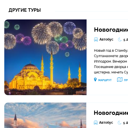
ДРУГИЕ ТУРЫ
Новогодни
Автобус
5 
Новый год в Стамбуле
Султанахмете: двор
Ипподром. Вечером 
Посещение дворца н
цистерна, мечеть С
МАРШРУТ
ПР
Новогодние
Автобус
5 