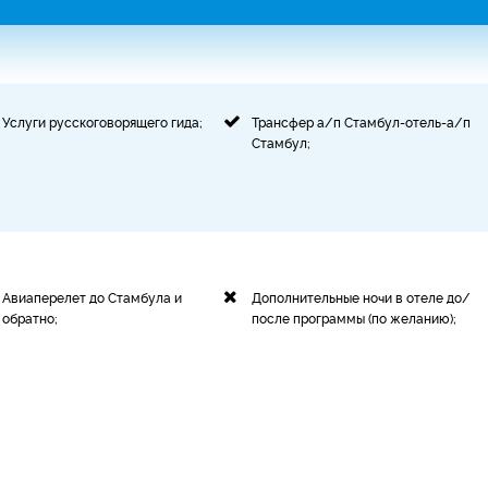
Услуги русскоговорящего гида;
Трансфер
а/п Стамбул-отель-а/п
Стамбул;
Авиаперелет до Стамбула и
Дополнительные ночи в отеле до/
обратно;
после программы (по желанию);