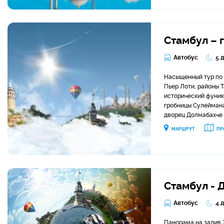
Стамбул – 
Автобус
5 
Насыщенный тур по 
Пьер Лоти, районы Т
исторический фунику
гробницы Сулеймана
дворец Долмабахче 
МАРШРУТ
ПР
Стамбул - 
Автобус
4 
Панорама на залив З