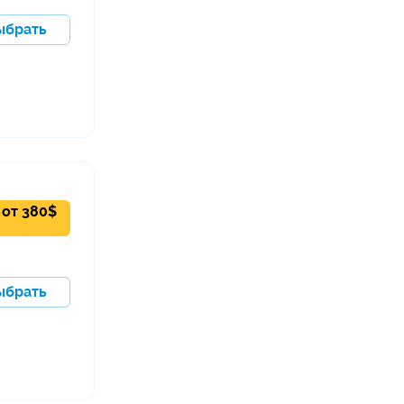
ыбрать
от
380
$
ыбрать