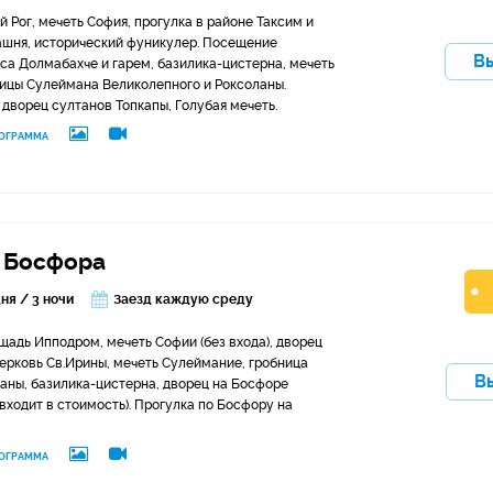
й Рог, мечеть София, прогулка в районе Таксим и
башня, исторический фуникулер. Посещение
В
са Долмабахче и гарем, базилика-цистерна, мечеть
ицы Сулеймана Великолепного и Роксоланы.
дворец султанов Топкапы, Голубая мечеть.
ОГРАММА
и Босфора
дня / 3 ночи
Заезд каждую среду
щадь Ипподром, мечеть Софии (без входа), дворец
церковь Св.Ирины, мечеть Сулеймание, гробница
В
аны, базилика-цистерна, дворец на Босфоре
(входит в стоимость). Прогулка по Босфору на
ОГРАММА