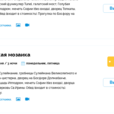
ский фуникулер Tunel, галатский мост, Голубая
В
одром, мечеть Софии (без входа), дворец Топкапы,
бед (входит в стоимость). Прогулка по Босфору на
ОГРАММА
ая мозаика
дня / 3 ночи
понедельник, пятница
Сулеймание, гробницы Сулеймана Великолепного и
а-цистерна, дворец на Босфоре Долмабахче,
В
щадь Ипподром, мечеть Софии (без входа), дворца
ерковь Св.Ирины. Обед (входит в стоимость).
у.
ОГРАММА