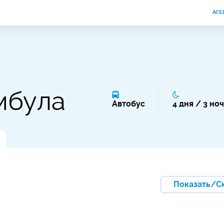
АГЕ
мбула
Автобус
4 дня / 3 но
Показать/С