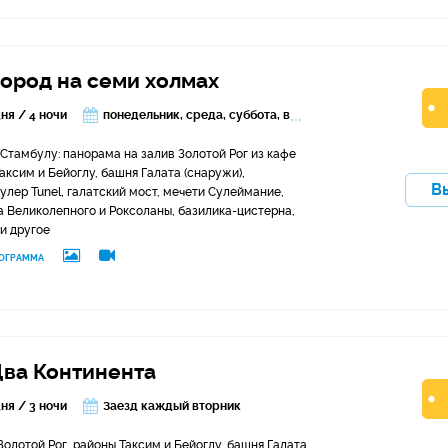
город на семи холмах
понедельник, среда, суббота, воскресенье
дня / 4 ночи
Стамбулу: панорама на залив Золотой Рог из кафе
аксим и Бейоглу, башня Галата (снаружи),
В
лер Tunel, галатский мост, мечети Сулеймание,
 Великолепного и Роксоланы, базилика-цистерна,
и другое
ОГРАММА
Два Континента
дня / 3 ночи
Заезд каждый вторник
олотой Рог, районы Таксим и Бейоглу, башня Галата