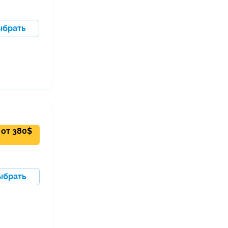
ыбрать
от
380
$
ыбрать