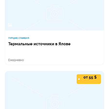
ТУРЦИЯ, СТАМБУЛ
Термальные источники в Ялове
Ежедневно
от 55 $