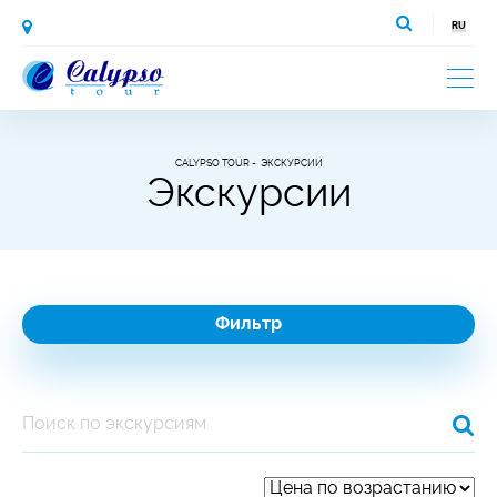
CALYPSO TOUR
ЭКСКУРСИИ
Экскурсии
Фильтр