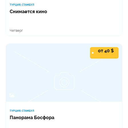
ТУРЦИЯ, СТАМБУЛ
Снимается кино
Четверг
от 40 $
ТУРЦИЯ, СТАМБУЛ
Панорама Босфора