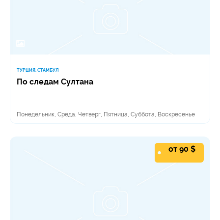
ТУРЦИЯ, СТАМБУЛ
По следам Султана
Понедельник, Среда, Четверг, Пятница, Суббота, Воскресенье
от 90 $