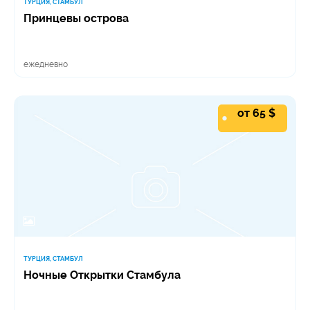
ТУРЦИЯ, СТАМБУЛ
Принцевы острова
ежедневно
от 65 $
ТУРЦИЯ, СТАМБУЛ
Ночные Открытки Стамбула