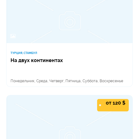
ТУРЦИЯ, СТАМБУЛ
На двух континентах
Понедельник, Среда, Четверг, Пятница, Суббота, Воскресенье
от 120 $