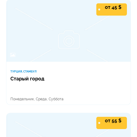
от 45 $
ТУРЦИЯ, СТАМБУЛ
Старый город
Понедельник, Среда, Суббота
от 55 $