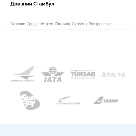
Древний Стамбул
Вторник, Среда, Четверг, Пятница, Суббота, Воскресенье