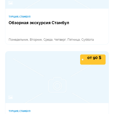
ТУРЦИЯ, СТАМБУЛ
Обзорная экскурсия Стамбул
Понедельник, Вторник, Среда, Четверг, Пятница, Суббота
от 90 $
ТУРЦИЯ, СТАМБУЛ