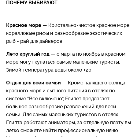
ПОЧЕМУ ВЫБИРАЮТ
большинство жителей, более 90%, это сами
египтяне, т.е. арабы восточно-хамитской группы,
остальные – копты, бедуины, итальянцы, греки,
Красное море
— Кристально-чистое красное море,
сирийцы, ливанцы.
Крупнейшие города – Каир и
коралловые рифы и разнообразие экзотических
Александрия.
рыб - рай для дайверов.
Религия:
9
4
% населения Египта исповедают
Лето круглый год
— с марта по ноябрь в красном
мусульманство суннитского толка. Остальные
море могут купаться самые маленькие туристы.
жители являются христианами.
Зимой температура воды около +20.
География:
Большая часть территории Египта
Отдых для всей семьи
— Кроме палящего солнца,
занимает Северо-Восточный угол Африканского
красного моря и сытного питания в отелях по
континента, а небольшая часть его территории
системе “Все включено”, Египет предлагает
расположена в Азии, на Синайском полуострове.
большое разнообразие развлечений для всей
Страны-соседи: Судан, Ливия, Израиль и
семьи. Для самых маленьких туристов в отелях
Палестинская Автономия. Страну омывают
Египта работают аниматоры, за отдельную плату вы
Средиземное и Красное моря. Главная
легко сможете найти профессиональную няню.
территориальная ценность Египта – Суэцкий канал,