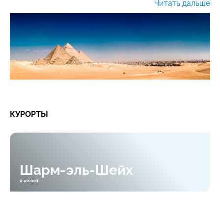
Читать дальше
архитектурных памятников, музеев и прочих
достопримечательностей.
Официальный язык:
арабский. В
туристических районах широко используются
английский и немецкий языки.
Время:
UTC +2 ч. В Египте нет перехода на
летнее/зимнее время.
Валюта:
Египетский фунт (EGP). На ценниках
указывается как LE (франц. — Livre
КУРОРТЫ
égyptienne).
Электрическое напряжение:
220 вольт
Телефонный код:
+20
Шарм-эль-Шейх
0 отелей
Население:
по данным на 2018 год, в стране
проживают почти 98 млн. чел. Абсолютное