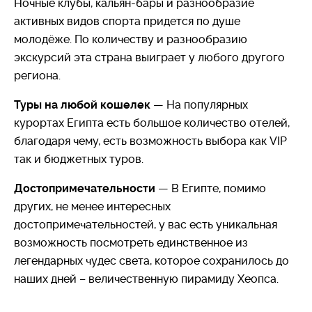
Ночные клубы, кальян-бары и разнообразие
который является самым коротким путем из
активных видов спорта придется по душе
Средиземного моря в Индийский океан.
молодёже. По количеству и разнообразию
Административно страна делится на 26 губерний
экскурсий эта страна выиграет у любого другого
(мухафазатов), которые, в свою очередь, состоят из
региона.
округов (марказов), а сами округа делятся
на районы (нахии).
Туры на любой кошелек
— На популярных
курортах Египта есть большое количество отелей,
Климат и природа:
Огромную долю страны
благодаря чему, есть возможность выбора как VIP
занимает пустыня Сахара, более 90% которой не
так и бюджетных туров.
пригодны для ведения сельского хозяйства, но
здесь до сих пор живут кочевники. Более 95%
Достопримечательности
— В Египте, помимо
процентов всех жителей страны проживают в
других, не менее интересных
дельте Нила, на которую приходится всего лишь 3%
достопримечательностей, у вас есть уникальная
площади всей станы. Остальные жители
возможность посмотреть единственное из
обосновались на побережье Красного моря, в
легендарных чудес света, которое сохранилось до
туристических районах.
наших дней – величественную пирамиду Хеопса.
Исторически страна делится на Верхний и Нижний